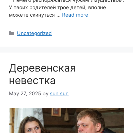
– Нечего распоряжаться чужим имуществом.
У твоих родителей трое детей, вполне
можете скинуться …
Read more
Categories
Uncategorized
Деревенская
невестка
May 27, 2025
by
sun sun