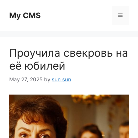
Skip
to
My CMS
Menu
content
Проучила свекровь на
её юбилей
May 27, 2025
by
sun sun