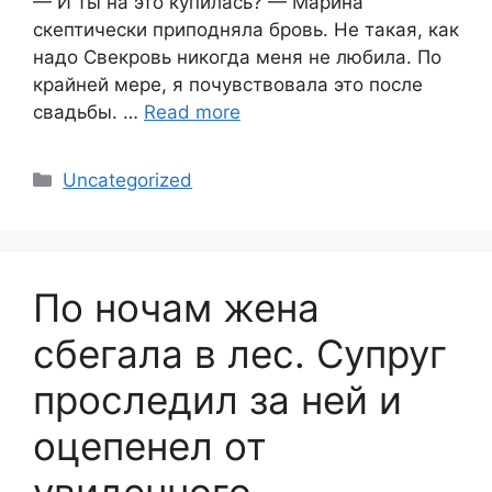
— И ты на это купилась? — Марина
скептически приподняла бровь. Не такая, как
надо Свекровь никогда меня не любила. По
крайней мере, я почувствовала это после
свадьбы. …
Read more
Categories
Uncategorized
По ночам жена
сбегала в лес. Супруг
проследил за ней и
оцепенел от
увиденного