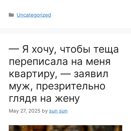
Categories
Uncategorized
— Я хочу, чтобы теща
переписала на меня
квартиру, — заявил
муж, презрительно
глядя на жену
May 27, 2025
by
sun sun