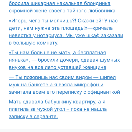
бросила шикарная нахальная блондинка
скромной жене своего тайного любовника
«Игорь, чего ты молчишь?! Скажи ей! У нас
дети, нам нужна эта площадь!»—кричала
невестка у нотариуса. Мы уже шкаф заказали
в большую комнату.
«Ты нам больше не мать, а бесплатная
нянька», — бросили дочери, сдавая шумных
внуков на все лето уставшей женщине
— Ты позоришь нас своим видом — шипел
муж на банкете а я взяла микрофон и
зачитала всем его переписку с официанткой
Мать сдавала бабушкину квартиру, а я
платила за чужой угол – пока не нашла
записку в серванте.