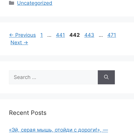
Categories
Uncategorized
Page
Page
Page
Page
Page
←
Previous
1
…
441
442
443
…
471
Next
→
Search
for:
Recent Posts
«Эй, серая мышь, отойди с дороги!», —