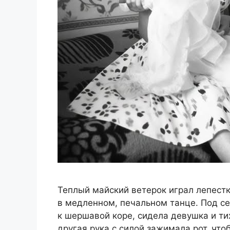
Теплый майский ветерок играл лепестк
в медленном, печальном танце. Под се
к шершавой коре, сидела девушка и ти
другая рука с силой зажимала рот, чт