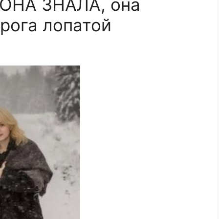
 ОНА ЗНАЛА, она
орога лопатой