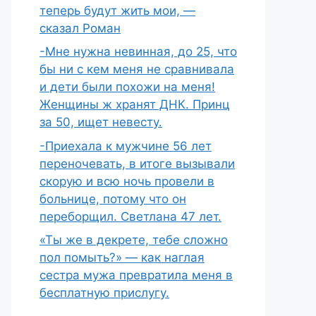
теперь будут жить мои, —
сказал Роман
-Мне нужна невинная, до 25, что
бы ни с кем меня не сравнивала
и дети были похожи на меня!
Женщины ж хранят ДНК. Принц
за 50, ищет невесту.
-Приехала к мужчине 56 лет
переночевать, в итоге вызывали
скорую и всю ночь провели в
больнице, потому что он
переборщил. Светлана 47 лет.
«Ты же в декрете, тебе сложно
пол помыть?» — как наглая
сестра мужа превратила меня в
бесплатную прислугу.