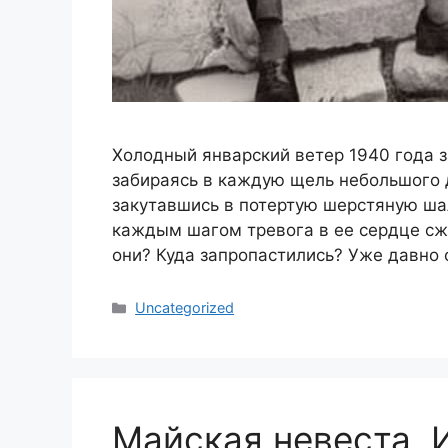
Холодный январский ветер 1940 года з
забираясь в каждую щель небольшого д
закутавшись в потертую шерстяную шаль
каждым шагом тревога в ее сердце сж
они? Куда запропастились? Уже давно
Categories
Uncategorized
Майская невеста, 