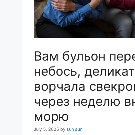
Вам бульон пер
небось, делика
ворчала свекров
через неделю вн
морю
July 5, 2025
by
sun sun