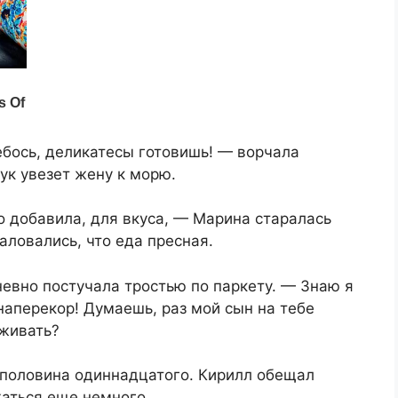
ебось, деликатесы готовишь! — ворчала
нук увезет жену к морю.
 добавила, для вкуса, — Марина старалась
аловались, что еда пресная.
невно постучала тростью по паркету. — Знаю я
наперекор! Думаешь, раз мой сын на тебе
сживать?
 половина одиннадцатого. Кирилл обещал
жаться еще немного.