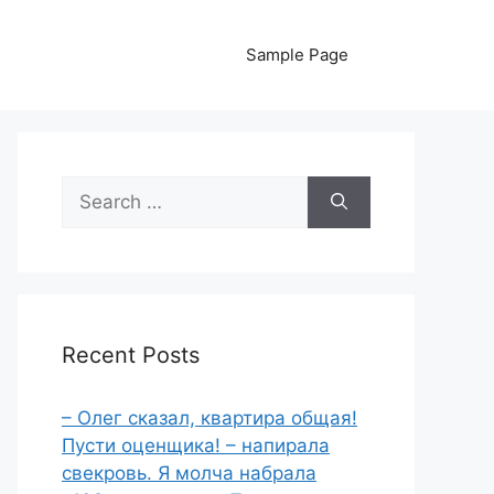
Sample Page
Search
for:
Recent Posts
– Олег сказал, квартира общая!
Пусти оценщика! – напирала
свекровь. Я молча набрала