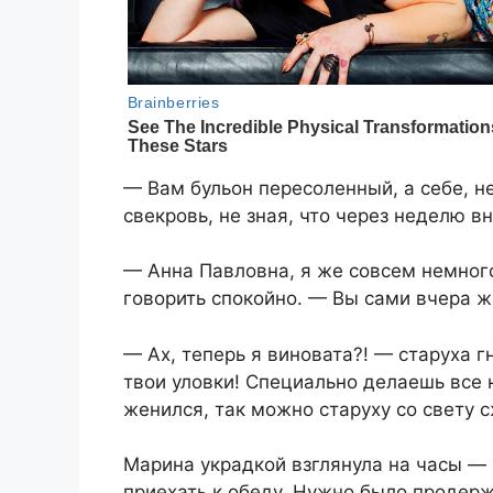
— Вам бульон пересоленный, а себе, н
свекровь, не зная, что через неделю в
— Анна Павловна, я же совсем немного
говорить спокойно. — Вы сами вчера ж
— Ах, теперь я виновата?! — старуха г
твои уловки! Специально делаешь все 
женился, так можно старуху со свету 
Марина украдкой взглянула на часы —
приехать к обеду. Нужно было продер