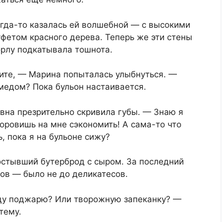
огда-то казалась ей волшебной — с высокими
фетом красного дерева. Теперь же эти стены
горлу подкатывала тошнота.
бите, — Марина попыталась улыбнуться. —
медом? Пока бульон настаивается.
вна презрительно скривила губы. — Знаю я
норовишь на мне сэкономить! А сама-то что
, пока я на бульоне сижу?
остывший бутерброд с сыром. За последний
ов — было не до деликатесов.
ицу поджарю? Или творожную запеканку? —
тему.