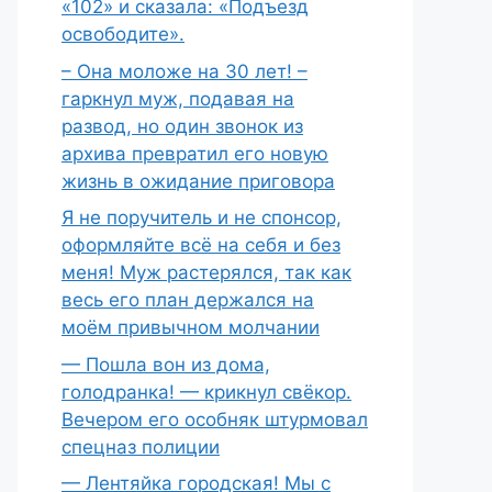
«102» и сказала: «Подъезд
освободите».
– Она моложе на 30 лет! –
гаркнул муж, подавая на
развод, но один звонок из
архива превратил его новую
жизнь в ожидание приговора
Я не поручитель и не спонсор,
оформляйте всё на себя и без
меня! Муж растерялся, так как
весь его план держался на
моём привычном молчании
— Пошла вон из дома,
голодранка! — крикнул свёкор.
Вечером его особняк штурмовал
спецназ полиции
— Лентяйка городская! Мы с