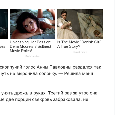
скрипучий голос Анны Павловны раздался так
чуть не выронила солонку. — Решила меня
нять дрожь в руках. Третий раз за утро она
е две порции свекровь забраковала, не