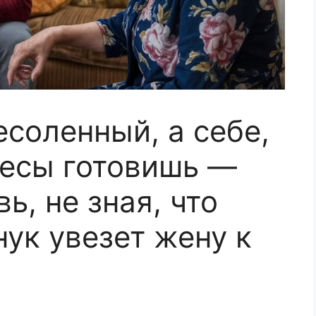
есоленный, а себе,
тесы готовишь —
ь, не зная, что
ук увезет жену к