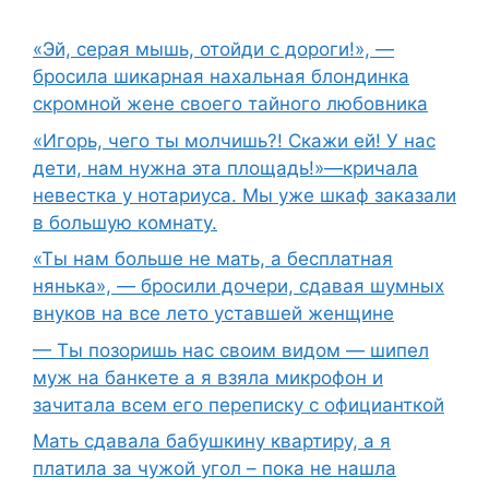
«Эй, серая мышь, отойди с дороги!», —
бросила шикарная нахальная блондинка
скромной жене своего тайного любовника
«Игорь, чего ты молчишь?! Скажи ей! У нас
дети, нам нужна эта площадь!»—кричала
невестка у нотариуса. Мы уже шкаф заказали
в большую комнату.
«Ты нам больше не мать, а бесплатная
нянька», — бросили дочери, сдавая шумных
внуков на все лето уставшей женщине
— Ты позоришь нас своим видом — шипел
муж на банкете а я взяла микрофон и
зачитала всем его переписку с официанткой
Мать сдавала бабушкину квартиру, а я
платила за чужой угол – пока не нашла