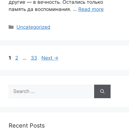
другие — в вечность. Остались только
память да воспоминания. …
Read more
Categories
Uncategorized
Page
Page
Page
1
2
…
33
Next
→
Search
for:
Recent Posts