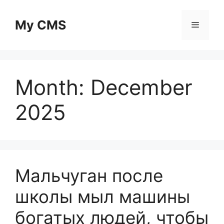
Skip
to
My CMS
Menu
content
Month:
December
2025
Мальчуган после
школы мыл машины
богатых людей, чтобы