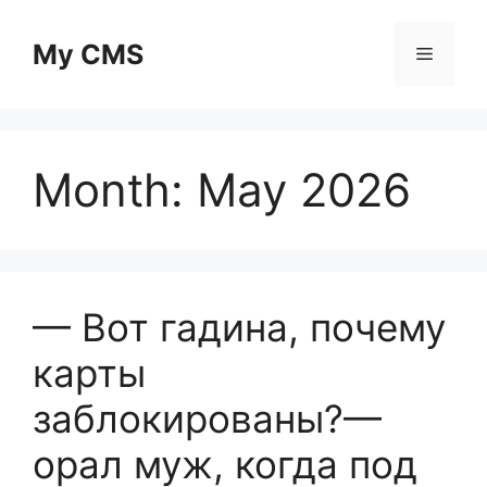
Skip
to
My CMS
Menu
content
Month:
May 2026
— Вот гадина, почему
карты
заблокированы?—
орал муж, когда под