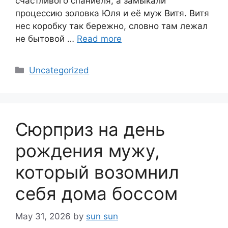
счастливого спаниеля, а замыкали
процессию золовка Юля и её муж Витя. Витя
нес коробку так бережно, словно там лежал
не бытовой …
Read more
Categories
Uncategorized
Сюрприз на день
рождения мужу,
который возомнил
себя дома боссом
May 31, 2026
by
sun sun