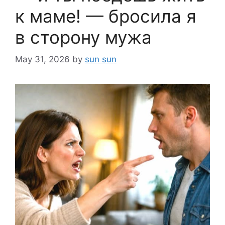
к маме! — бросила я
в сторону мужа
May 31, 2026
by
sun sun