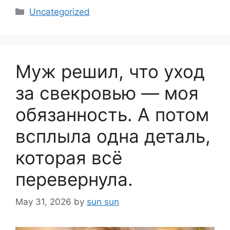
Categories
Uncategorized
Муж решил, что уход
за свекровью — моя
обязанность. А потом
всплыла одна деталь,
которая всё
перевернула.
May 31, 2026
by
sun sun