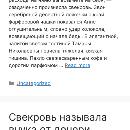
расходы на няню вы возьмете на себя, —
озадаченно произнесла свекровь. Звон
серебряной десертной ложечки о край
фарфоровой чашки показался Анне
оглушительным, словно удар колокола,
возвещающий о начале беды. В элегантной,
залитой светом гостиной Тамары
Николаевны повисла тяжелая, вязкая
тишина. Пахло свежесваренным кофе и
дорогим парфюмом …
Read more
Categories
Uncategorized
Свекровь называла
внука от дочери