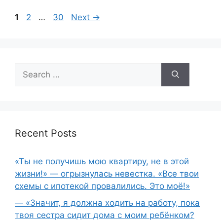
Page
Page
Page
1
2
…
30
Next
→
Search
for:
Recent Posts
«Ты не получишь мою квартиру, не в этой
жизни!» — огрызнулась невестка. «Все твои
схемы с ипотекой провалились. Это моё!»
— «Значит, я должна ходить на работу, пока
твоя сестра сидит дома с моим ребёнком?