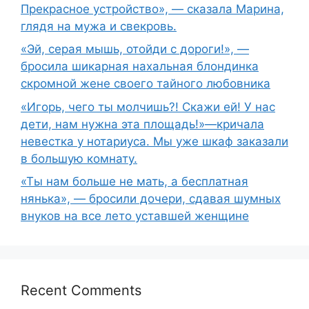
Прекрасное устройство», — сказала Марина,
глядя на мужа и свекровь.
«Эй, серая мышь, отойди с дороги!», —
бросила шикарная нахальная блондинка
скромной жене своего тайного любовника
«Игорь, чего ты молчишь?! Скажи ей! У нас
дети, нам нужна эта площадь!»—кричала
невестка у нотариуса. Мы уже шкаф заказали
в большую комнату.
«Ты нам больше не мать, а бесплатная
нянька», — бросили дочери, сдавая шумных
внуков на все лето уставшей женщине
Recent Comments