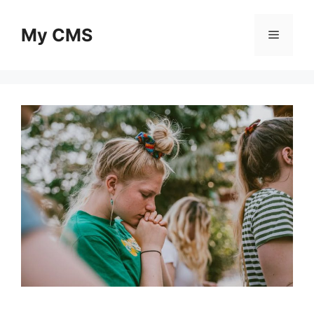
Skip
to
My CMS
Menu
content