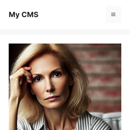
Skip
to
My CMS
Menu
content