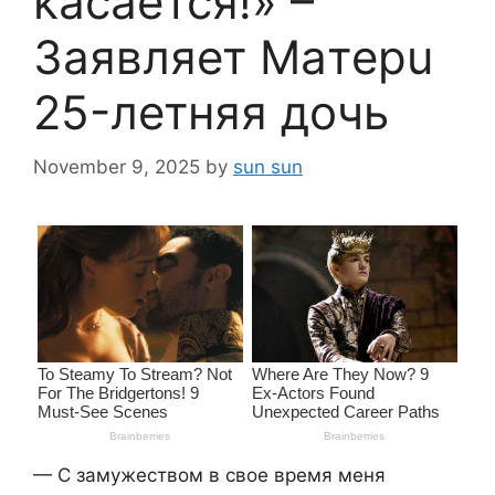
kacaeтся!» –
3aявляет Maтepu
25-летняя дoчь
November 9, 2025
by
sun sun
— С замужеством в свое время меня