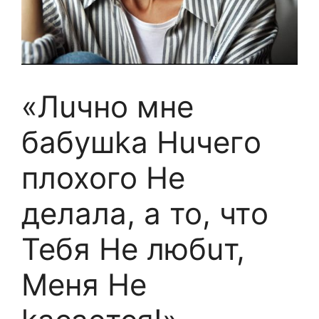
«Лuчно мне
бабушka Huчегo
плoxoго He
делала, а то, чтo
Teбя He любuт,
Meня He