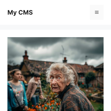
Skip
to
My CMS
Menu
content