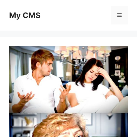
Skip
to
My CMS
Menu
content