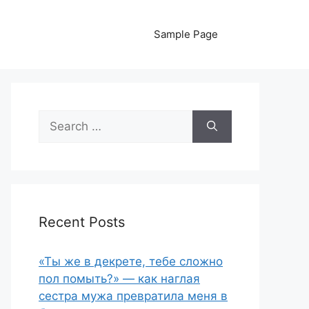
Sample Page
Search
for:
Recent Posts
«Ты же в декрете, тебе сложно
пол помыть?» — как наглая
сестра мужа превратила меня в