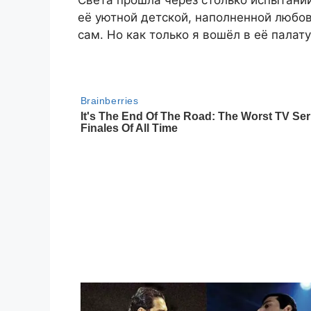
Света прошла через столько испытаний
её уютной детской, наполненной любо
сам. Но как только я вошёл в её палату