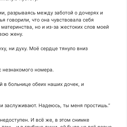
и, разрываясь между заботой о дочерях и
зья говорили, что она чувствовала себя
 материнства, но и из-за жестоких слов моей
свою жену.
ху, ни духу. Моё сердце тянуло вниз
с незнакомого номера.
 в больнице обеих наших дочек, и
ни заслуживают. Надеюсь, ты меня простишь.”
 недоступен. И всё же, в этом снимке
там… и в глубине души, ей было не всё равно.