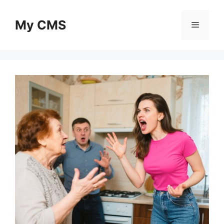
Skip
to
My CMS
Menu
content