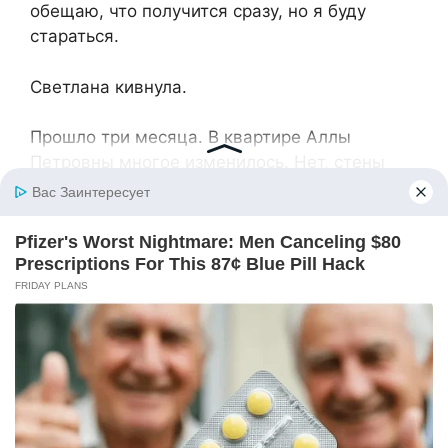
обещаю, что получится сразу, но я буду
стараться.
Светлана кивнула.
Прошло три месяца. В квартире Аллы
Петровны многое изменилось. Нет, стены
остались те же, мебель не поменялась, но
атмосфера стала совсем другой. Теперь по
вечерам они часто собирались все вместе за
большим столом, и Алла Петровна учила
Светлану готовить свои фирменные блюда.
Иногда свекровь всё ещё не могла
удержаться от замечаний, но теперь они
звучали мягче, а Светлана научилась не
принимать их близко к сердцу.
В один из вечеров, когда они с Андреем