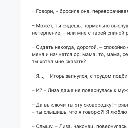
– Говори, – бросила она, переворачива
– Может, ты сядешь, нормально выслуш
нетерпение, – или мне с твоей спиной 
– Сидеть некогда, дорогой, – спокойно
меня и начнется ор: мама, то, мама, с
ты хотел мне сказать?
– Я…, – Игорь запнулся, с трудом подб
– И? – Лиза даже не повернулась к муж
– Да выключи ты эту сковородку! – ряв
– ты слышишь, что я говорю?! Я любл
– Слышу, – Лиза, наконец, повернулась