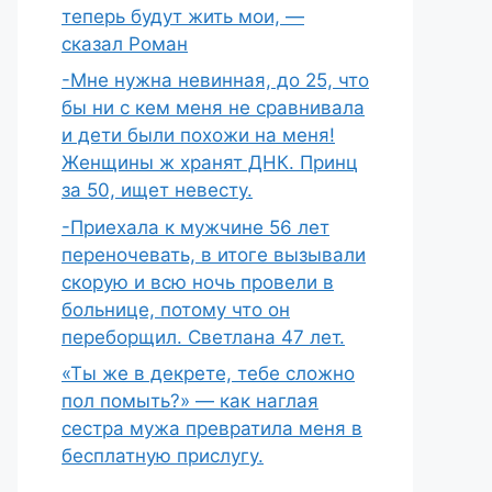
теперь будут жить мои, —
сказал Роман
-Мне нужна невинная, до 25, что
бы ни с кем меня не сравнивала
и дети были похожи на меня!
Женщины ж хранят ДНК. Принц
за 50, ищет невесту.
-Приехала к мужчине 56 лет
переночевать, в итоге вызывали
скорую и всю ночь провели в
больнице, потому что он
переборщил. Светлана 47 лет.
«Ты же в декрете, тебе сложно
пол помыть?» — как наглая
сестра мужа превратила меня в
бесплатную прислугу.