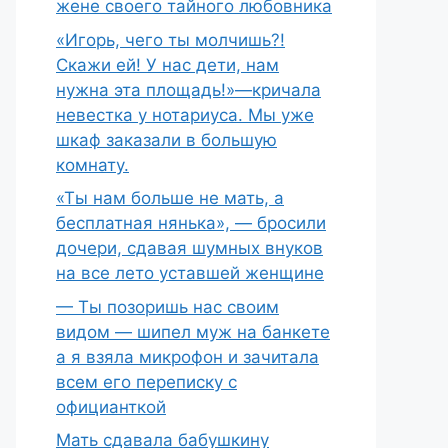
жене своего тайного любовника
«Игорь, чего ты молчишь?!
Скажи ей! У нас дети, нам
нужна эта площадь!»—кричала
невестка у нотариуса. Мы уже
шкаф заказали в большую
комнату.
«Ты нам больше не мать, а
бесплатная нянька», — бросили
дочери, сдавая шумных внуков
на все лето уставшей женщине
— Ты позоришь нас своим
видом — шипел муж на банкете
а я взяла микрофон и зачитала
всем его переписку с
официанткой
Мать сдавала бабушкину