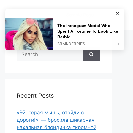
Sample Page
Search
for:
Recent Posts
«Эй, серая мышь, отойди с
дороги!», — бросила шикарная
нахальная блондинка скромной