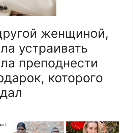
другой женщиной,
ала устраивать
ила преподнести
одарок, которого
идал