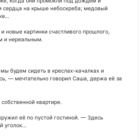
рке, когда они промокли под дождем и
 и сердца на крыше небоскреба; медовый
дке…
и новые картинки счастливого прошлого,
м и нереальным.
мы будем сидеть в креслах-качалках и
сь, — мечтательно говорил Саша, держа её за
 собственной квартире.
ружил её по пустой гостиной. — Здесь
ий уголок…