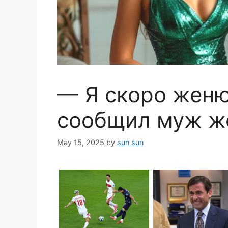
— Я скоро женю
сообщил муж ж
May 15, 2025
by
sun sun