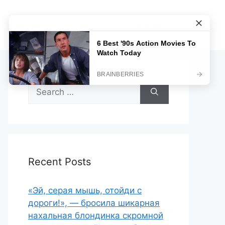
Sample Page
Search
for:
Recent Posts
«Эй, серая мышь, отойди с
дороги!», — бросила шикарная
нахальная блондинка скромной