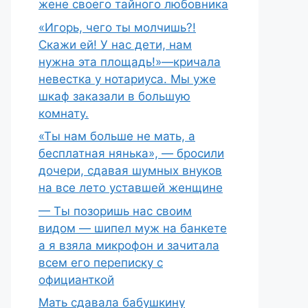
жене своего тайного любовника
«Игорь, чего ты молчишь?!
Скажи ей! У нас дети, нам
нужна эта площадь!»—кричала
невестка у нотариуса. Мы уже
шкаф заказали в большую
комнату.
«Ты нам больше не мать, а
бесплатная нянька», — бросили
дочери, сдавая шумных внуков
на все лето уставшей женщине
— Ты позоришь нас своим
видом — шипел муж на банкете
а я взяла микрофон и зачитала
всем его переписку с
официанткой
Мать сдавала бабушкину