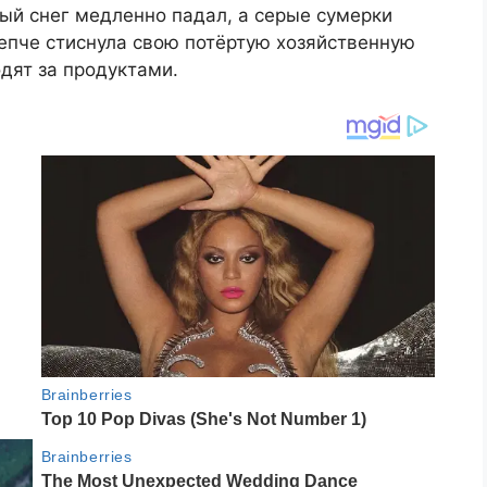
рый снег медленно падал, а серые сумерки
репче стиснула свою потёртую хозяйственную
одят за продуктами.