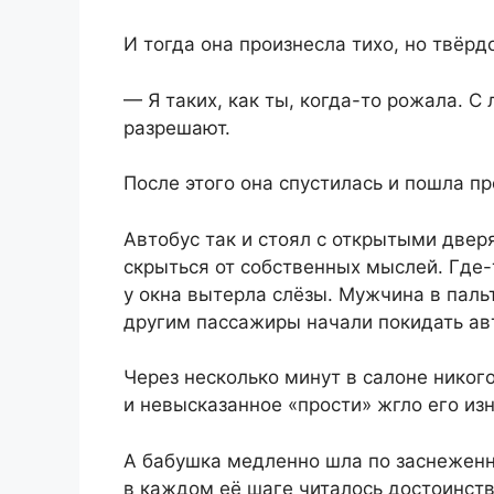
И тогда она произнесла тихо, но твёрд
— Я таких, как ты, когда-то рожала. С
разрешают.
После этого она спустилась и пошла пр
Автобус так и стоял с открытыми дверя
скрыться от собственных мыслей. Где-
у окна вытерла слёзы. Мужчина в паль
другим пассажиры начали покидать авт
Через несколько минут в салоне никого
и невысказанное «прости» жгло его изн
А бабушка медленно шла по заснеженно
в каждом её шаге читалось достоинств