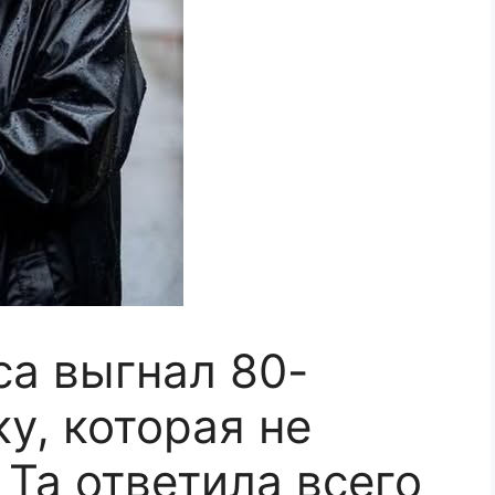
са выгнал 80-
у, которая не
 Та ответила всего