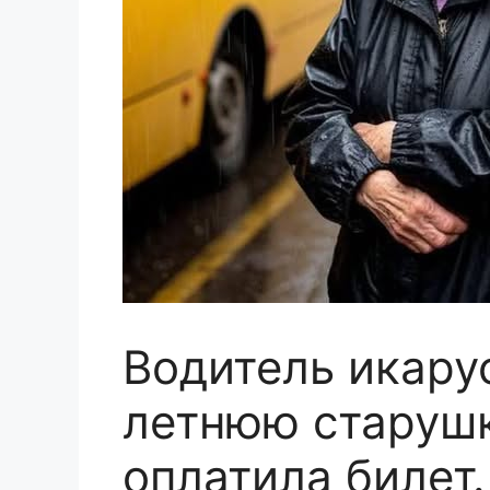
Водитель икару
летнюю старушк
оплатила билет.