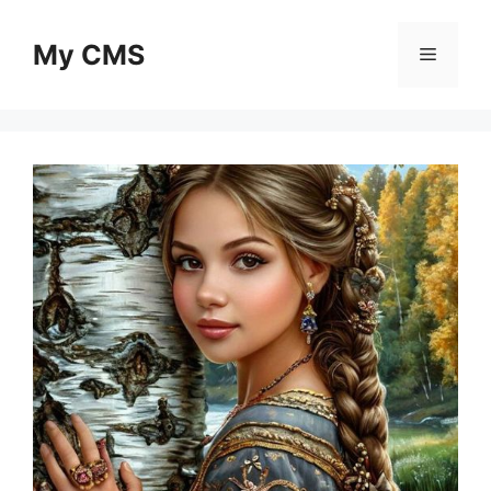
Skip
to
My CMS
Menu
content