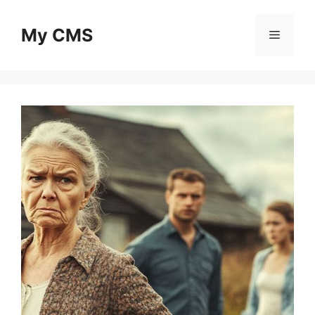
Skip
to
My CMS
Menu
content