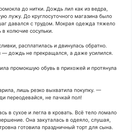
ромокла до нитки. Дождь лил как из ведра,
ую лужу. До круглосуточного магазина было
шаг давался с трудом. Мокрая одежда тяжело
 в колючие сосульки.
ливки, расплатилась и двинулась обратно.
й — дождь не прекращался, а даже усилился.
вила промокшую обувь в прихожей и протянула
рила, лишь резко выхватила покупку. —
ди переодевайся, не пачкай пол!
ь в сухое и легла в кровать. Всё тело ломало
першение. Она закуталась в одеяло, слушая,
етровна готовила праздничный торт для сына.