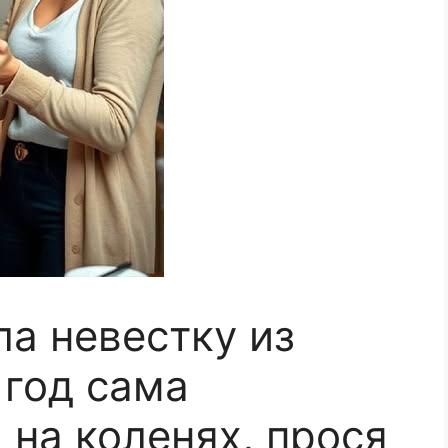
ла невестку из
 год сама
 на коленях, прося