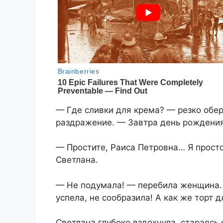
— Где сливки для крема? — резко обер
раздражение. — Завтра день рождения 
— Простите, Раиса Петровна… Я прост
Светлана.
— Не подумала! — перебила женщина. —
успела, не сообразила! А как же торт 
Светлана глубоко вздохнула, стараясь