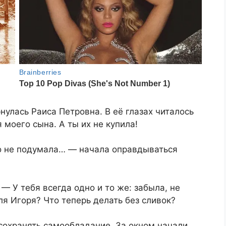
нулась Раиса Петровна. В её глазах читалось
моего сына. А ты их не купила!
о не подумала… — начала оправдываться
 У тебя всегда одно и то же: забыла, не
для Игоря? Что теперь делать без сливок?
 сохранять самообладание. За окном начали