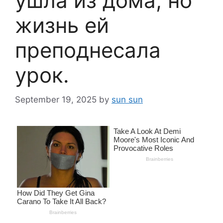
ушла из дома, но
жизнь ей
преподнесала
урок.
September 19, 2025
by
sun sun