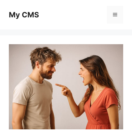
Skip
to
My CMS
Menu
content