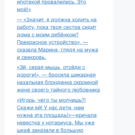
ипотекой провалились. Это
моё!»
— «Значит, я должна ходить на
работу, пока твоя сестра сидит
дома с моим ребёнком?
Прекрасное устройство», —
сказала Марина, глядя на мужа
и свекровь.
«Эй, серая мышь, отойди с
дороги!», — бросила шикарная
нахальная блондинка скромной
жене своего тайного любовника
«Игорь, чего ты молчишь?!
Скажи ей! У нас дети, нам
нужна эта площадь!»—кричала
невестка у нотариуса. Мы уже
шкаф заказали в большую