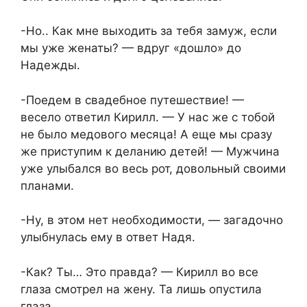
-Но.. Как мне выходить за тебя замуж, если
мы уже женаты? — вдруг «дошло» до
Надежды.
-Поедем в свадебное путешествие! —
весело ответил Кирилл. — У нас же с тобой
не было медового месяца! А еще мы сразу
же приступим к деланию детей! — Мужчина
уже улыбался во весь рот, довольный своими
планами.
-Ну, в этом нет необходимости, — загадочно
улыбнулась ему в ответ Надя.
-Как? Ты… Это правда? — Кирилл во все
глаза смотрел на жену. Та лишь опустила
глаза.