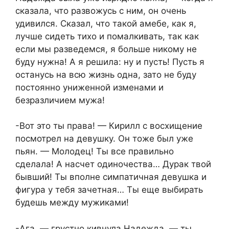
сказала, что развожусь с ним, он очень
удивился. Сказал, что такой амебе, как я,
лучше сидеть тихо и помалкивать, так как
если мы разведемся, я больше никому не
буду нужна! А я решила: ну и пусть! Пусть я
останусь на всю жизнь одна, зато не буду
постоянно униженной изменами и
безразличием мужа!
-Вот это ты права! — Кирилл с восхищение
посмотрел на девушку. Он тоже был уже
пьян. — Молодец! Ты все правильно
сделала! А насчет одиночества… Дурак твой
бывший! Ты вполне симпатичная девушка и
фигура у тебя зачетная… Ты еще выбирать
будешь между мужиками!
-Ага, — грустно кивнула Надежда, — ты