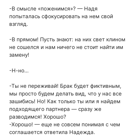
-В смысле «поженимся»? — Надя
попыталась сфокусировать на нем свой
взгляд.
-В прямом! Пусть знают: на них свет клином
не сошелся и нам ничего не стоит найти им
замену!
-Н-но…
-Ты не переживай! Брак будет фиктивным,
мы просто будем делать вид, что у нас все
зашибись! Но! Как только ты или я найдем
подходящего партнера — сразу же
разводимся! Хорошо?
-Хорошо! — еще не совсем понимая с чем
соглашается ответила Надежда.