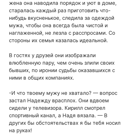
жена она наводила порядок и уют в доме,
старалась каждый раз приготовить что-
нибудь вкусненькое, следила за одеждой
мужа, чтобы она всегда была чистой и
наглаженной, не лезла с расспросами. Со
стороны их семья казалась идеальной.
В гостях у друзей они изображали
влюбленную пару, чем очень злили своих
бывших, по иронии судьбы оказавшихся с
ними в общих компаниях.
-И что твоему мужу не хватало? — вопрос
застал Надежду врасплох. Они вдвоем
сидели у телевизора. Кирилл смотрел
спортивный канал, а Надя вязала. — В
других бы обстоятельствах я бы тебя носил
на руках!