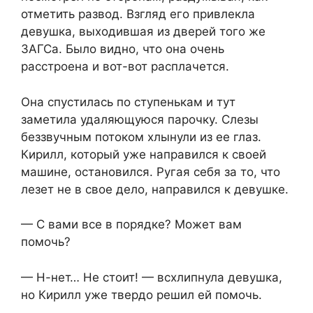
отметить развод. Взгляд его привлекла
девушка, выходившая из дверей того же
ЗАГСа. Было видно, что она очень
расстроена и вот-вот расплачется.
Она спустилась по ступенькам и тут
заметила удаляющуюся парочку. Слезы
беззвучным потоком хлынули из ее глаз.
Кирилл, который уже направился к своей
машине, остановился. Ругая себя за то, что
лезет не в свое дело, направился к девушке.
— С вами все в порядке? Может вам
помочь?
— Н-нет… Не стоит! — всхлипнула девушка,
но Кирилл уже твердо решил ей помочь.