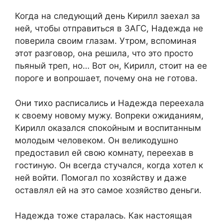
Когда на следующий день Кирилл заехал за
ней, чтобы отправиться в ЗАГС, Надежда не
поверила своим глазам. Утром, вспоминая
этот разговор, она решила, что это просто
пьяный треп, но… Вот он, Кирилл, стоит на ее
пороге и вопрошает, почему она не готова.
Они тихо расписались и Надежда переехала
к своему новому мужу. Вопреки ожиданиям,
Кирилл оказался спокойным и воспитанным
молодым человеком. Он великодушно
предоставил ей свою комнату, переехав в
гостиную. Он всегда стучался, когда хотел к
ней войти. Помогал по хозяйству и даже
оставлял ей на это самое хозяйство деньги.
Надежда тоже старалась. Как настоящая