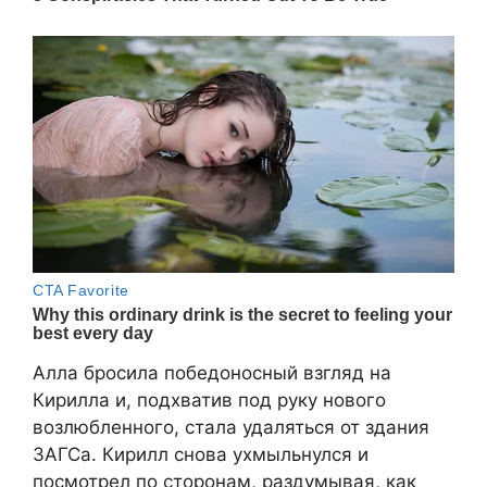
Алла бросила победоносный взгляд на
Кирилла и, подхватив под руку нового
возлюбленного, стала удаляться от здания
ЗАГСа. Кирилл снова ухмыльнулся и
посмотрел по сторонам, раздумывая, как