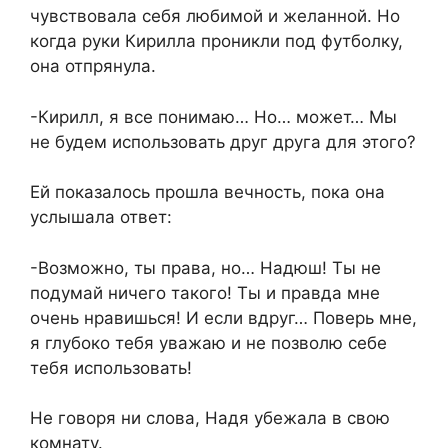
чувствовала себя любимой и желанной. Но
когда руки Кирилла проникли под футболку,
она отпрянула.
-Кирилл, я все понимаю… Но… может… Мы
не будем использовать друг друга для этого?
Ей показалось прошла вечность, пока она
услышала ответ:
-Возможно, ты права, но… Надюш! Ты не
подумай ничего такого! Ты и правда мне
очень нравишься! И если вдруг… Поверь мне,
я глубоко тебя уважаю и не позволю себе
тебя использовать!
Не говоря ни слова, Надя убежала в свою
комнату.