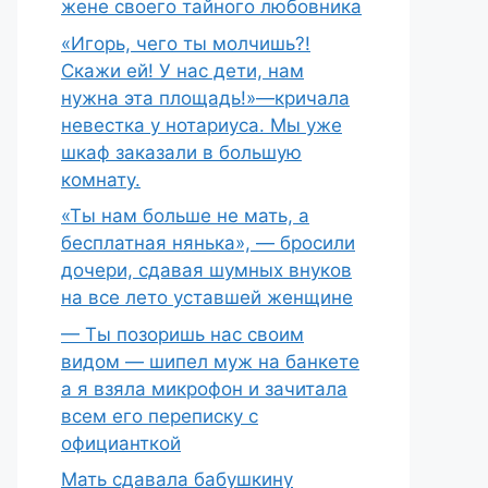
жене своего тайного любовника
«Игорь, чего ты молчишь?!
Скажи ей! У нас дети, нам
нужна эта площадь!»—кричала
невестка у нотариуса. Мы уже
шкаф заказали в большую
комнату.
«Ты нам больше не мать, а
бесплатная нянька», — бросили
дочери, сдавая шумных внуков
на все лето уставшей женщине
— Ты позоришь нас своим
видом — шипел муж на банкете
а я взяла микрофон и зачитала
всем его переписку с
официанткой
Мать сдавала бабушкину