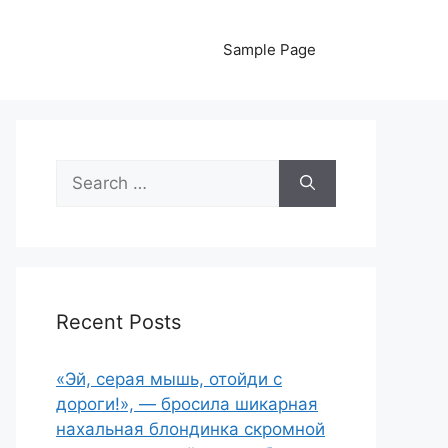
Sample Page
Search
for:
Recent Posts
«Эй, серая мышь, отойди с
дороги!», — бросила шикарная
нахальная блондинка скромной