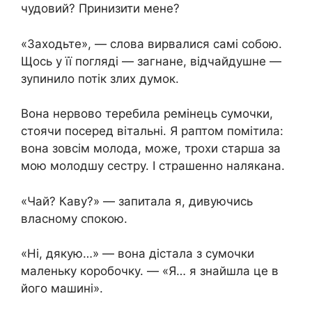
чудовий? Принизити мене?
«Заходьте», — слова вирвалися самі собою.
Щось у її погляді — загнане, відчайдушне —
зупинило потік злих думок.
Вона нервово теребила ремінець сумочки,
стоячи посеред вітальні. Я раптом помітила:
вона зовсім молода, може, трохи старша за
мою молодшу сестру. І страшенно налякана.
«Чай? Каву?» — запитала я, дивуючись
власному спокою.
«Ні, дякую…» — вона дістала з сумочки
маленьку коробочку. — «Я… я знайшла це в
його машині».