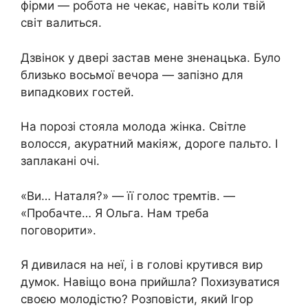
фірми — робота не чекає, навіть коли твій
світ валиться.
Дзвінок у двері застав мене зненацька. Було
близько восьмої вечора — запізно для
випадкових гостей.
На порозі стояла молода жінка. Світле
волосся, акуратний макіяж, дороге пальто. І
заплакані очі.
«Ви… Наталя?» — її голос тремтів. —
«Пробачте… Я Ольга. Нам треба
поговорити».
Я дивилася на неї, і в голові крутився вир
думок. Навіщо вона прийшла? Похизуватися
своєю молодістю? Розповісти, який Ігор