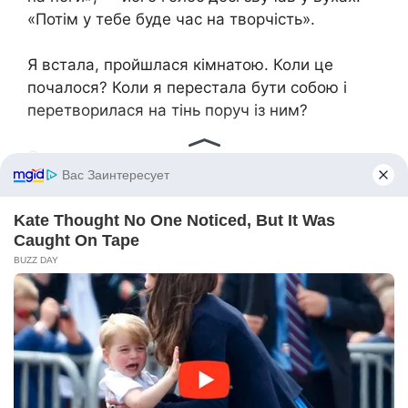
«Потім у тебе буде час на творчість».
Я встала, пройшлася кімнатою. Коли це
почалося? Коли я перестала бути собою і
перетворилася на тінь поруч із ним?
Спогади накочували хвилями.
Ось він вперше затримується на роботі.
«Важлива зустріч, люба». А я сиджу вдома,
доробляю бухгалтерські звіти для його
фірми.
Ось я показую йому ескізи дитячої кімнати —
яскраві, незвичайні. «Може, щось простіше?
Ти ж просто домогосподарка, навіщо
ускладнювати?»