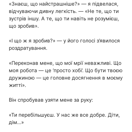
«Знаєш, що найстрашніше?» — я підвелася,
відчуваючи дивну легкість. — «Не те, що ти
зустрів іншу. А те, що ти навіть не розумієш,
що зробив».
«І що ж я зробив?» — у його голосі з’явилося
роздратування.
«Переконав мене, що мої мрії неважливі. Що
моя робота — це ‘просто хобі’. Що бути твоєю
дружиною — це головне досягнення в моєму
житті».
Він спробував узяти мене за руку:
«Ти перебільшуєш. У нас же все добре. Діти,
дім…»