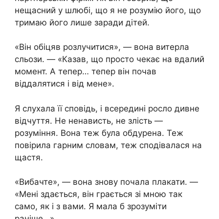
нещасний у шлюбі, що я не розумію його, що
тримаю його лише заради дітей.
«Він обіцяв розлучитися», — вона витерла
сльози. — «Казав, що просто чекає на вдалий
момент. А тепер… тепер він почав
віддалятися і від мене».
Я слухала її сповідь, і всередині росло дивне
відчуття. Не ненависть, не злість —
розуміння. Вона теж була обдурена. Теж
повірила гарним словам, теж сподівалася на
щастя.
«Вибачте», — вона знову почала плакати. —
«Мені здається, він грається зі мною так
само, як і з вами. Я мала б зрозуміти
раніше…»