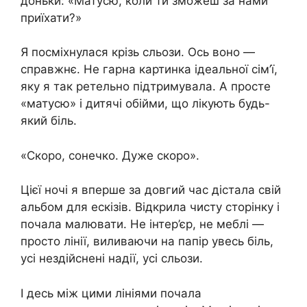
доньки: «Матусю, коли ти зможеш за нами
приїхати?»
Я посміхнулася крізь сльози. Ось воно —
справжнє. Не гарна картинка ідеальної сім’ї,
яку я так ретельно підтримувала. А просте
«матусю» і дитячі обійми, що лікують будь-
який біль.
«Скоро, сонечко. Дуже скоро».
Цієї ночі я вперше за довгий час дістала свій
альбом для ескізів. Відкрила чисту сторінку і
почала малювати. Не інтер’єр, не меблі —
просто лінії, виливаючи на папір увесь біль,
усі нездійснені надії, усі сльози.
І десь між цими лініями почала