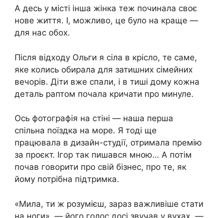
А десь у місті інша жінка теж починала своє
нове життя. І, можливо, це було на краще —
для нас обох.
Після відходу Ольги я сіла в крісло, те саме,
яке колись обирала для затишних сімейних
вечорів. Діти вже спали, і в тиші дому кожна
деталь раптом почала кричати про минуле.
Ось фотографія на стіні — наша перша
спільна поїздка на море. Я тоді ще
працювала в дизайн-студії, отримала премію
за проєкт. Ігор так пишався мною… А потім
почав говорити про свій бізнес, про те, як
йому потрібна підтримка.
«Мила, ти ж розумієш, зараз важливіше стати
на ноги», — його голос досі звучав у вухах. —