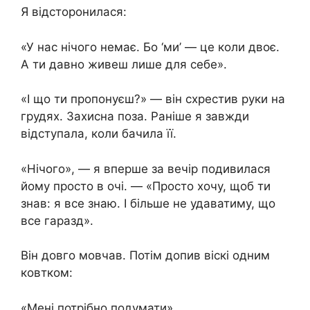
Я відсторонилася:
«У нас нічого немає. Бо ‘ми’ — це коли двоє.
А ти давно живеш лише для себе».
«І що ти пропонуєш?» — він схрестив руки на
грудях. Захисна поза. Раніше я завжди
відступала, коли бачила її.
«Нічого», — я вперше за вечір подивилася
йому просто в очі. — «Просто хочу, щоб ти
знав: я все знаю. І більше не удаватиму, що
все гаразд».
Він довго мовчав. Потім допив віскі одним
ковтком:
«Мені потрібно подумати».