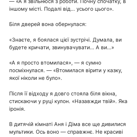
— «А я звільнюся з роботи. Почну спочатку, в
іншому місті. Подалі від… усього цього».
Біля дверей вона обернулася:
«Знаєте, я боялася цієї зустрічі. Думала, ви
будете кричати, звинувачувати… А ви…»
«А я просто втомилася», — я сумно
посміхнулася. — «Втомилася вірити у казку,
якої ніколи не було».
Після її відходу я довго стояла біля вікна,
стискаючи у руці кулон. «Назавжди твій». Яка
іронія.
В дитячій кімнаті Аня і Діма все ще дивилися
мультики. Ось воно — справжнє. Не красиві