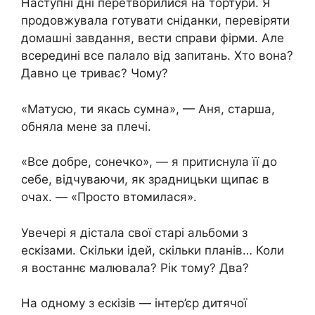
Наступні дні перетворилися на тортури. Я
продовжувала готувати сніданки, перевіряти
домашні завдання, вести справи фірми. Але
всередині все палало від запитань. Хто вона?
Давно це триває? Чому?
«Матусю, ти якась сумна», — Аня, старша,
обняла мене за плечі.
«Все добре, сонечко», — я притиснула її до
себе, відчуваючи, як зрадницьки щипає в
очах. — «Просто втомилася».
Увечері я дістала свої старі альбоми з
ескізами. Скільки ідей, скільки планів… Коли
я востаннє малювала? Рік тому? Два?
На одному з ескізів — інтер’єр дитячої