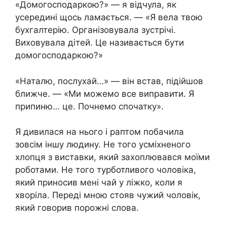
«Домогосподаркою?» — я відчула, як
усередині щось ламається. — «Я вела твою
бухгалтерію. Організовувала зустрічі.
Виховувала дітей. Це називається бути
домогосподаркою?»
«Наталю, послухай…» — він встав, підійшов
ближче. — «Ми можемо все виправити. Я
припиню… це. Почнемо спочатку».
Я дивилася на нього і раптом побачила
зовсім іншу людину. Не того усміхненого
хлопця з виставки, який захоплювався моїми
роботами. Не того турботливого чоловіка,
який приносив мені чай у ліжко, коли я
хворіла. Переді мною стояв чужий чоловік,
який говорив порожні слова.