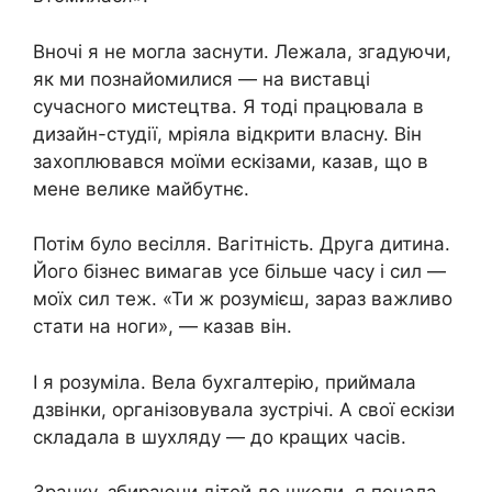
Вночі я не могла заснути. Лежала, згадуючи,
як ми познайомилися — на виставці
сучасного мистецтва. Я тоді працювала в
дизайн-студії, мріяла відкрити власну. Він
захоплювався моїми ескізами, казав, що в
мене велике майбутнє.
Потім було весілля. Вагітність. Друга дитина.
Його бізнес вимагав усе більше часу і сил —
моїх сил теж. «Ти ж розумієш, зараз важливо
стати на ноги», — казав він.
І я розуміла. Вела бухгалтерію, приймала
дзвінки, організовувала зустрічі. А свої ескізи
складала в шухляду — до кращих часів.