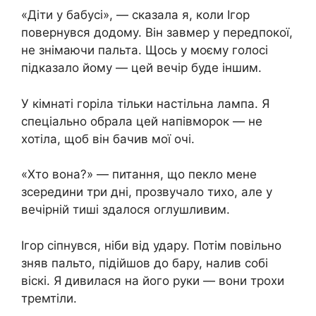
«Діти у бабусі», — сказала я, коли Ігор
повернувся додому. Він завмер у передпокої,
не знімаючи пальта. Щось у моєму голосі
підказало йому — цей вечір буде іншим.
У кімнаті горіла тільки настільна лампа. Я
спеціально обрала цей напівморок — не
хотіла, щоб він бачив мої очі.
«Хто вона?» — питання, що пекло мене
зсередини три дні, прозвучало тихо, але у
вечірній тиші здалося оглушливим.
Ігор сіпнувся, ніби від удару. Потім повільно
зняв пальто, підійшов до бару, налив собі
віскі. Я дивилася на його руки — вони трохи
тремтіли.