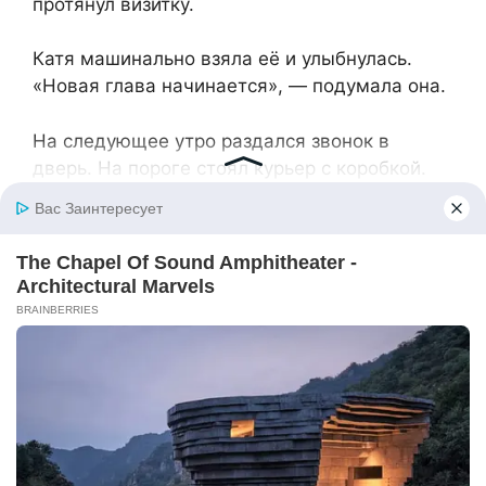
протянул визитку.
Катя машинально взяла её и улыбнулась.
«Новая глава начинается», — подумала она.
На следующее утро раздался звонок в
дверь. На пороге стоял курьер с коробкой.
Катя занесла её внутрь и обнаружила внутри
знакомый ноутбук, аккуратно уложенный в
тот самый чехол. Рядом лежала записка:
«Возьми назад, мне он не нужен. Делай со
своими текстами, что хочешь. Сергей».
Катя покачала головой и горько улыбнулась:
«Видимо, решил, что продать его сложно,
или денег мало. А может, мама надоумила
вернуть. Что ж, хоть так».