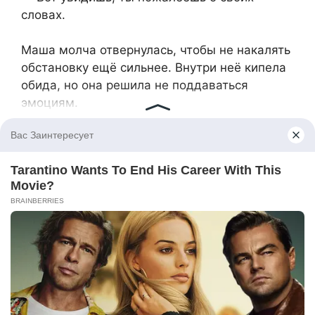
словах.
Маша молча отвернулась, чтобы не накалять
обстановку ещё сильнее. Внутри неё кипела
обида, но она решила не поддаваться
эмоциям.
Дима вернулся домой с полными пакетами
из магазина и застал неловкую сцену: Маша
сидела в кресле с видом абсолютного
спокойствия, а Тамара Петровна стояла
напротив, сложив руки на груди. Напряжение
в комнате было такое что можно было
«резать ножом».
— Что-то случилось? — Дима поставил
пакеты на кухонный стол, внимательно
оглядывая обеих.