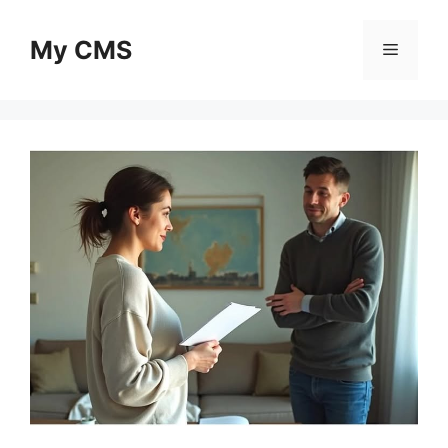
Skip
to
My CMS
Menu
content