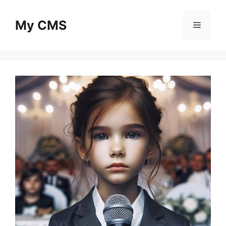
Skip
to
My CMS
Menu
content