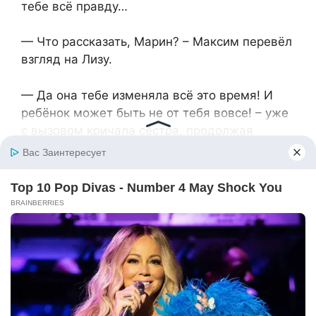
тебе всё правду…
— Что рассказать, Марин? – Максим перевёл
взгляд на Лизу.
— Да она тебе изменяла всё это время! И
ребёнок может быть не от тебя вовсе! – уже
с вызовом кричала сестра, продолжая
наговаривать на Лизу.
— У тебя вообще есть совесть? Зачем ты
так? – возмутилась Лиза. – Это же чистой
воды ложь!
— А ты знаешь, где она ночами пропадала?
Видела своими глазами — то один её
провожает, то другой! – добавила Марина.