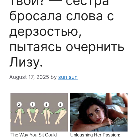
твой? — сестра
бросала слова с
дерзостью,
пытаясь очернить
Лизу.
August 17, 2025
by
sun sun