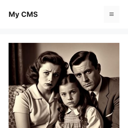
Skip
to
My CMS
Menu
content