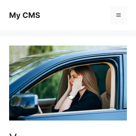
Skip
to
My CMS
Menu
content