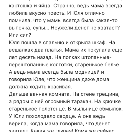
картошка и яйца. Странно, ведь мама всегда
любила вкусно поесть. И Юля отлично
помнила, что у мамы всегда была какая-то
выпечка, супы… Неужели денег не хватает?
Или сил?
Юля пошла в спальню и открыла шкаф. На
вешалках два платья. Мама их покупала еще
лет десять назад. На полках штопанные-
перештопанные колготки, старенькое белье.
А ведь мама всегда была модницей и
говорила Юле, что женщина даже дома
должна ходить красивая.
Дальше ванная комната. На стене трещина,
а рядом с ней огромный таракан. На крючке
старенькое полотенце. В мыльнице обмылок.
У Юли похолодело сердце. А она ведь
верила, когда мама говорила, что денег
хватает. Какая же глупая! Кому же сейчас