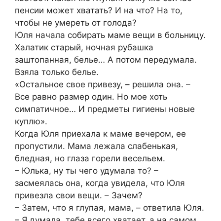
пенсии может хватать? И на что? На то,
чтобы не умереть от голода?
Юля начала собирать маме вещи в больницу.
Халатик старый, ночная рубашка
заштопанная, белье… А потом передумала.
Взяла только белье.
«Остальное свое привезу, – решила она. –
Все равно размер один. Но мое хоть
симпатичное… И предметы гигиены новые
куплю».
Когда Юля приехала к маме вечером, ее
пропустили. Мама лежала слабенькая,
бледная, но глаза горели весельем.
– Юлька, ну ты чего удумала то? –
засмеялась она, когда увидела, что Юля
привезла свои вещи. – Зачем?
– Затем, что я глупая, мама, – ответила Юля.
– Я думала, тебе всего хватает, а на самом