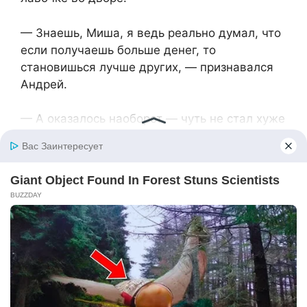
— Знаешь, Миша, я ведь реально думал, что
если получаешь больше денег, то
становишься лучше других, — признавался
Андрей.
— А оказалось наоборот — чуть не стал хуже
всех, — подмигивал друг.
Прошло полгода.
В квартире Андрея и Елены собрались гости
— отмечали день рождения Маши. Девочка
только что вернулась с городской
олимпиады по математике, где заняла
первое место.