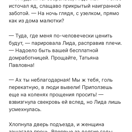
источал яд, слащаво прикрытый наигранной
заботой. — На ночь глядя, с узелком, прямо
как из дома малютки?
— Туда, где меня по-человечески ценить
будут, — парировала Лида, расправив плечи.
— Надоело быть вашей бесплатной
домработницей. Прощайте, Татьяна
Павловна!
— Ах ты неблагодарная! Мы ж тебя, голь
перекатную, в люди вывели! Приползешь
еще на коленях прощения просить! —
взвизгнула свекровь ей вслед, но Лида лишь
усмехнулась.
Хлопнула дверь подъезда, и женщина
зашагала прочь. Впервые за долгие годы