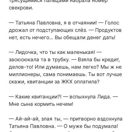
трясущимися пальцами набрала номер
свекрови.
— Татьяна Павловна, я в отчаянии! — Голос
дрожал от подступающих слёз. — Продуктов
нет, есть нечего… Вы обещали денег дать!
— Лидочка, что ты как маленькая! —
засюсюкала та в трубку. — Взяла бы кредит,
делов-то! Или думаешь, нам легко? Мы ж не
миллионеры, сама понимаешь. Ты вот лучше
скажи, квитанции за ЖКХ оплатила?
— Какие квитанции?! — вспыхнула Лида. —
Мне сына кормить нечем!
— Ай-ай-ай, злая ты, — притворно вздохнула
Татьяна Павловна. — О муже бы подумала!