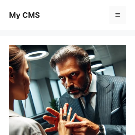
Skip
to
My CMS
Menu
content