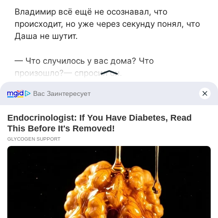
Владимир всё ещё не осознавал, что
происходит, но уже через секунду понял, что
Даша не шутит.
— Что случилось у вас дома? Что
произошло?— спросил он.
— Ничего не случилось, — равнодушно
ответила она, глядя ему в глаза. — Просто я
тебя разлюбила и не хочу никакой свадьбы.
Владимир отказывался верить в это.
— Как ты можешь так со мной поступить? Я
же люблю тебя!
—Я решила бросить универ прямо перед