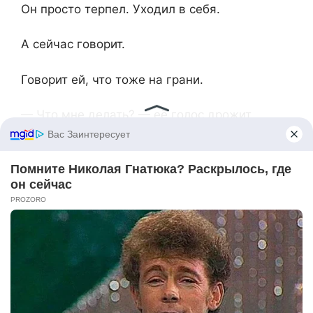
Он просто терпел. Уходил в себя.
А сейчас говорит.
Говорит ей, что тоже на грани.
— Что мне делать? — её голос дрожит.
— Для начала — перестать считать, что я
твой враг.
— Ты не враг.
— Тогда не воюй со мной.
Она глубоко вздыхает, проводит ладонями
по лицу.