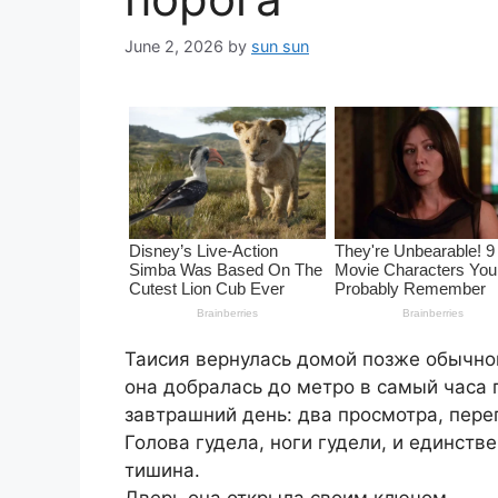
June 2, 2026
by
sun sun
Таисия вернулась домой позже обычног
она добралась до метро в самый часа 
завтрашний день: два просмотра, пере
Голова гудела, ноги гудели, и единств
тишина.
Дверь она открыла своим ключом.