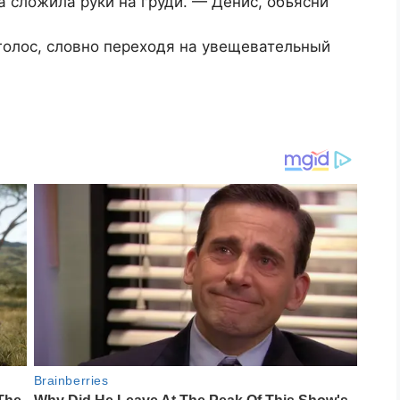
 сложила руки на груди. — Денис, объясни
голос, словно переходя на увещевательный