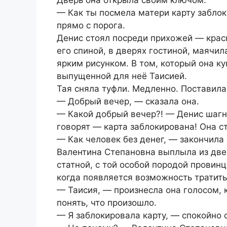
— Как ты посмела матери карту забло
прямо с порога.
Денис стоял посреди прихожей — красн
его спиной, в дверях гостиной, маячил
ярким рисунком. В том, который она ку
выпущенной для неё Таисией.
Тая сняла туфли. Медленно. Поставила
— Добрый вечер, — сказала она.
— Какой добрый вечер?! — Денис шагну
говорят — карта заблокирована! Она с
— Как человек без денег, — закончила 
Валентина Степановна выплыла из две
статной, с той особой породой провинц
когда появляется возможность тратить
— Таисия, — произнесла она голосом, 
понять, что произошло.
— Я заблокировала карту, — спокойно 