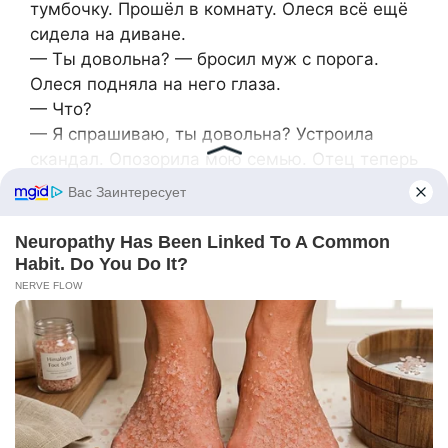
тумбочку. Прошёл в комнату. Олеся всё ещё
сидела на диване.
— Ты довольна? — бросил муж с порога.
Олеся подняла на него глаза.
— Что?
— Я спрашиваю, ты довольна? Устроила
скандал. Опозорила мою семью. Отец теперь
с матерью не разговаривает. Карина в шоке.
Всё из-за тебя.
— Из-за меня?
— Да. Ты могла промолчать. Но нет, ты
решила выставить всех на посмешище.
Олеся встала. Медленно. Подошла к мужу
ближе.
— Богдан, ты слышишь себя? Твоя мать
набрала триста тысяч долга. Врала мужу.
Втянула тебя в это вранье. Заставила тебя
скрывать от жены, куда уходят деньги. А