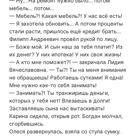
— Ну… На ремонт нужно было… потом
мебель… потом…
— Мебель?! Какая мебель?! У нас всё есть!
— Я захотела обновить… А потом проценты
стали расти, пришлось ещё кредит брать…
Филипп Андреевич провёл рукой по лицу.
— Боже мой. И сын наш за тебя платит? Из
их денег? У них ипотека! У них своя жизнь!
— А кто мне поможет?! — закричала Лидия
Вячеславовна. — Ты?! Ты на меня внимания
не обращаешь! Работаешь сутками! Я одна!
Мне нужно как-то себя занимать!
— Занимать?! Ты транжиришь деньги,
которых у тебя нет! Влезаешь в долги!
Заставляешь сына нас вытаскивать!
Карина сидела, открыв рот. Богдан молчал,
сгорбившись.
Олеся развернулась, взяла со стула сумку.