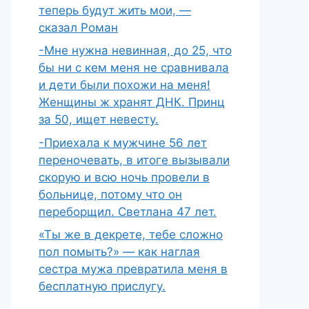
теперь будут жить мои, —
сказал Роман
-Мне нужна невинная, до 25, что
бы ни с кем меня не сравнивала
и дети были похожи на меня!
Женщины ж хранят ДНК. Принц
за 50, ищет невесту.
-Приехала к мужчине 56 лет
переночевать, в итоге вызывали
скорую и всю ночь провели в
больнице, потому что он
переборщил. Светлана 47 лет.
«Ты же в декрете, тебе сложно
пол помыть?» — как наглая
сестра мужа превратила меня в
бесплатную прислугу.