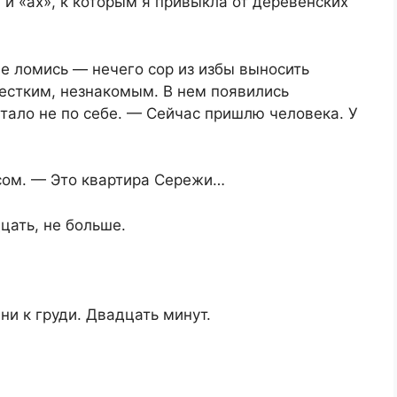
 и «ах», к которым я привыкла от деревенских
е ломись — нечего сор из избы выносить
естким, незнакомым. В нем появились
стало не по себе. — Сейчас пришлю человека. У
сом. — Это квартира Сережи…
цать, не больше.
ни к груди. Двадцать минут.