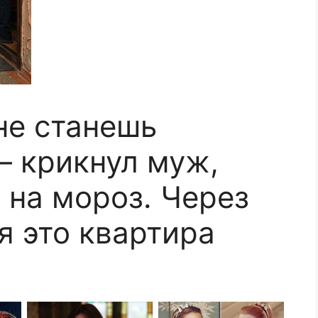
не станешь
— крикнул муж,
 на мороз. Через
ья это квартира