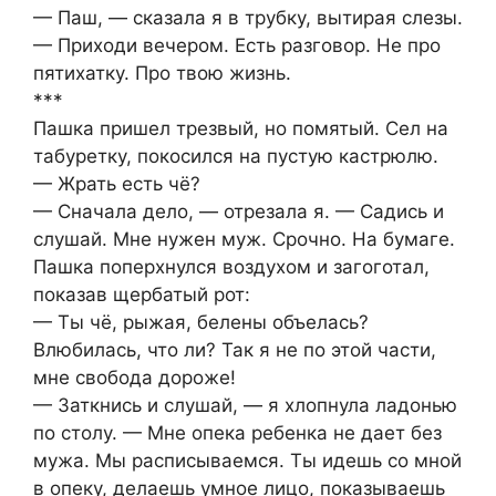
— Паш, — сказала я в трубку, вытирая слезы.
— Приходи вечером. Есть разговор. Не про
пятихатку. Про твою жизнь.
***
Пашка пришел трезвый, но помятый. Сел на
табуретку, покосился на пустую кастрюлю.
— Жрать есть чё?
— Сначала дело, — отрезала я. — Садись и
слушай. Мне нужен муж. Срочно. На бумаге.
Пашка поперхнулся воздухом и загоготал,
показав щербатый рот:
— Ты чё, рыжая, белены объелась?
Влюбилась, что ли? Так я не по этой части,
мне свобода дороже!
— Заткнись и слушай, — я хлопнула ладонью
по столу. — Мне опека ребенка не дает без
мужа. Мы расписываемся. Ты идешь со мной
в опеку, делаешь умное лицо, показываешь