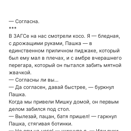
— Согласна.
***
В ЗАГСе на нас смотрели косо. Я — бледная,
с дрожащими руками, Пашка — в
единственном приличном пиджаке, который
был ему мал в плечах, и с амбре вчерашнего
перегара, который он пытался забить мятной
жвачкой.
— Согласны ли вы…
— Да согласен, давай быстрее, — буркнул
Пашка.
Когда мы привели Мишку домой, он первым
делом забился под стол.
— Вылезай, пацан, батя пришел! — гаркнул
Пашка, стягивая ботинки.
— Не ори на него! — шикнула я. — Иди руки