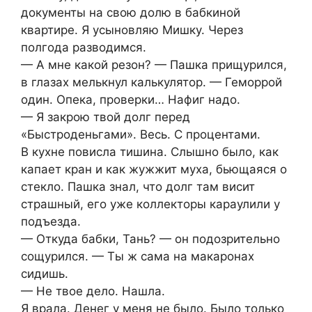
документы на свою долю в бабкиной
квартире. Я усыновляю Мишку. Через
полгода разводимся.
— А мне какой резон? — Пашка прищурился,
в глазах мелькнул калькулятор. — Геморрой
один. Опека, проверки… Нафиг надо.
— Я закрою твой долг перед
«Быстроденьгами». Весь. С процентами.
В кухне повисла тишина. Слышно было, как
капает кран и как жужжит муха, бьющаяся о
стекло. Пашка знал, что долг там висит
страшный, его уже коллекторы караулили у
подъезда.
— Откуда бабки, Тань? — он подозрительно
сощурился. — Ты ж сама на макаронах
сидишь.
— Не твое дело. Нашла.
Я врала. Денег у меня не было. Было только