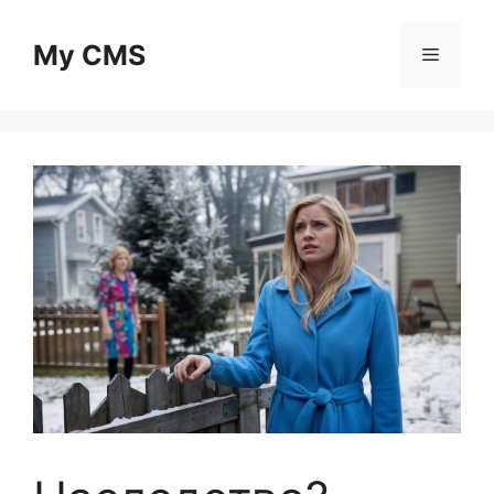
Skip
to
My CMS
Menu
content