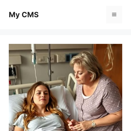
Skip
to
My CMS
Menu
content