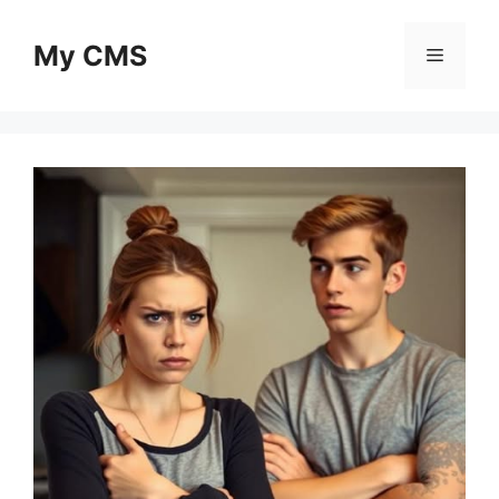
Skip
to
My CMS
Menu
content