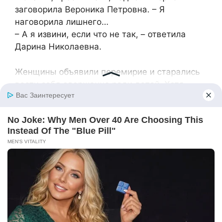
заговорила Вероника Петровна. – Я
наговорила лишнего…
– А я извини, если что не так, – ответила
Дарина Николаевна.
Женщины объявили перемирие и старались
вести себя сдержанно ради детей. Хотя
дружбы между ними не вышло, они
договорились не портить праздник своим
конфликтом.