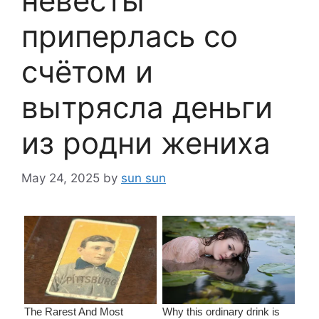
невесты
приперлась со
счётом и
вытрясла деньги
из родни жениха
May 24, 2025
by
sun sun