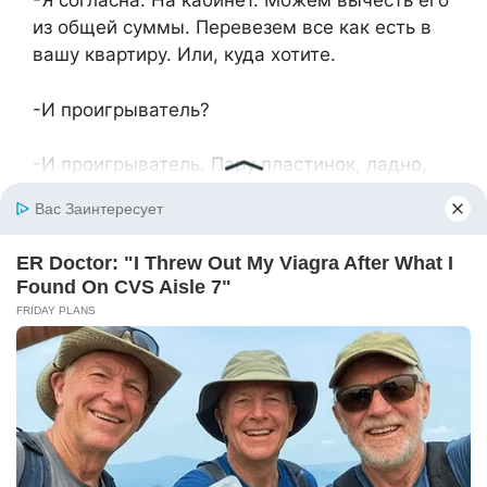
-Я согласна. На кабинет. Можем вычесть его
из общей суммы. Перевезем все как есть в
вашу квартиру. Или, куда хотите.
-И проигрыватель?
-И проигрыватель. Пару пластинок, ладно,
можешь забрать. Но остальные пусть
останутся. Я обещала, что передам их внуку.
Татьяна вздохнула.
-Ну, раз обещала, тогда надо сделать. От
Лики внуков не будет, это уж точно, так что
береги у себя.
-Это почему? – подала голос и я.