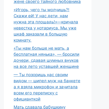
жене своего тайного любовника
«Игорь, чего ты молчишь?!
Скажи ей! У нас дети, нам
нужна эта площадь!»—кричала
невестка у нотариуса. Мы уже
шкаф заказали в большую
комнату.
«Ты нам больше не мать, а
бесплатная нянька», — бросили
дочери, сдавая шумных внуков
на все лето уставшей женщине
— Ты позоришь нас своим
видом — шипел муж на банкете
а я взяла микрофон и зачитала
всем его переписку с
официанткой
Мать сдавала бабушкину