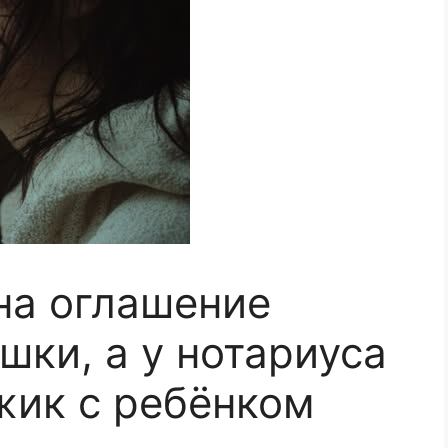
на оглашение
шки, а у нотариуса
жик с ребёнком