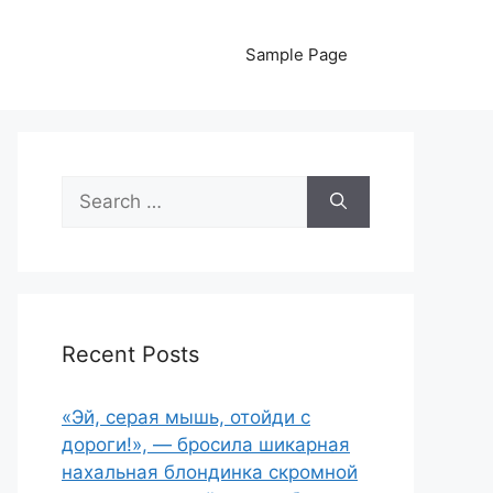
Sample Page
Search
for:
Recent Posts
«Эй, серая мышь, отойди с
дороги!», — бросила шикарная
нахальная блондинка скромной