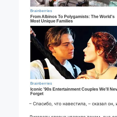
– Спасибо, что навестила, – сказал он, 
Лизавету словно ударило током, она о