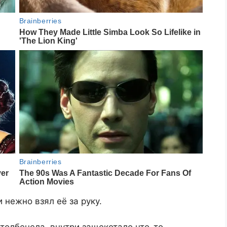
и нежно взял её за руку.
столбенела, внутри защекотало что-то