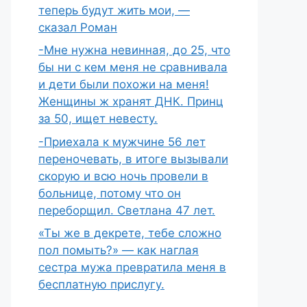
теперь будут жить мои, —
сказал Роман
-Мне нужна невинная, до 25, что
бы ни с кем меня не сравнивала
и дети были похожи на меня!
Женщины ж хранят ДНК. Принц
за 50, ищет невесту.
-Приехала к мужчине 56 лет
переночевать, в итоге вызывали
скорую и всю ночь провели в
больнице, потому что он
переборщил. Светлана 47 лет.
«Ты же в декрете, тебе сложно
пол помыть?» — как наглая
сестра мужа превратила меня в
бесплатную прислугу.