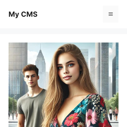
Skip
to
My CMS
Menu
content