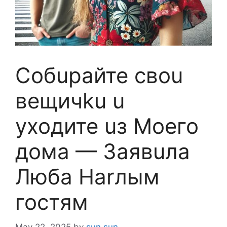
Coбupaйте свou
вещичku u
yxoдите uз Moeго
дoма — 3aявuла
Любa Harлым
гостям
May 22, 2025
by
sun sun