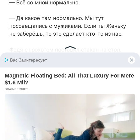
— Всё со мной нормально.
— Да какое там нормально. Мы тут
посовещались с мужиками. Если ты Женьку
не заберёшь, то это сделает кто-то из нас.
Федя с грохотом поставил стакан на стол.
— Что ты несёшь? Куда я его заберу? А вы?
Вы вообще понимаете, что ребёнок — это не
игрушка?
— Понимаем. Именно поэтому и нельзя
оставлять его там, где он сейчас. Ты давно
уже не бандит, ты взрослый мужик,
бизнесмен. Чего ты боишься?
Федя стиснул зубы и посмотрел на друга так,