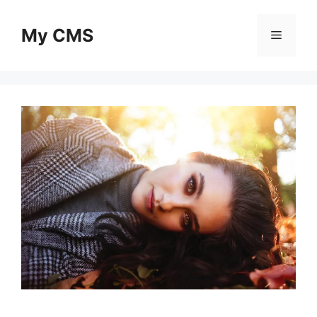
Skip
to
My CMS
Menu
content